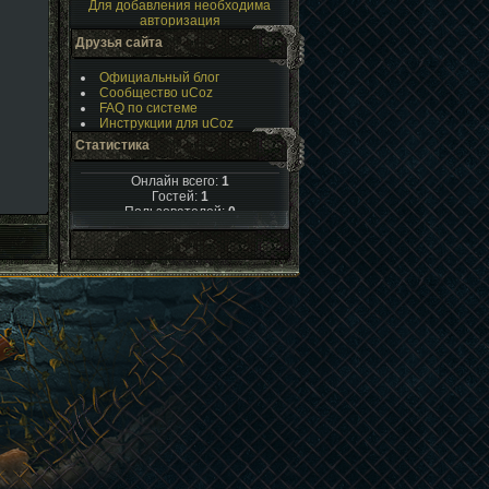
Для добавления необходима
авторизация
Друзья сайта
Официальный блог
Сообщество uCoz
FAQ по системе
Инструкции для uCoz
Статистика
Онлайн всего:
1
Гостей:
1
Пользователей:
0