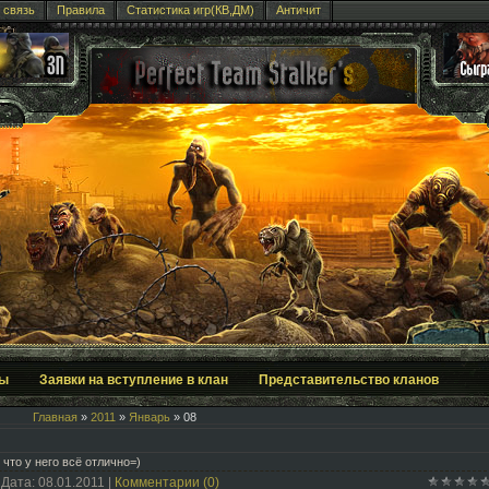
 связь
Правила
Статистика игр(КВ,ДМ)
Античит
ы
Заявки на вступление в клан
Представительство кланов
Главная
»
2011
»
Январь
»
08
что у него всё отлично=)
 Дата:
08.01.2011
|
Комментарии (0)