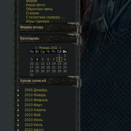
Форум
Наши фото
Обратная связь
О клане
Статистика сервера -...
Игры турнира
Форма входа
Календарь
«
Январь 2011
»
Пн
Вт
Ср
Чт
Пт
Сб
Вс
1
2
3
4
5
6
7
8
9
10
11
12
13
14
15
16
17
18
19
20
21
22
23
24
25
26
27
28
29
30
31
Архив записей
2009 Декабрь
2010 Январь
2010 Февраль
2010 Март
2010 Апрель
2010 Май
2010 Июнь
2010 Июль
2010 Август