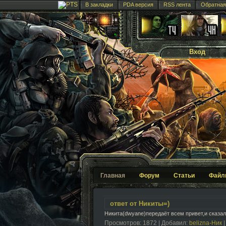
В закладки
PDA версия
RSS лента
Обратная
Вход
Главная
Форум
Статьи
Файл
ответ от Никиты=)
Никита(dwyane)передаёт всем привет,и сказал 
Просмотров: 1872 | Добавил:
belizna-Ник
|