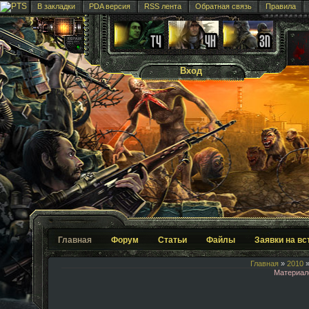
В закладки
PDA версия
RSS лента
Обратная связь
Правила
Вход
Главная
Форум
Статьи
Файлы
Заявки на вс
Главная
»
2010
Материал