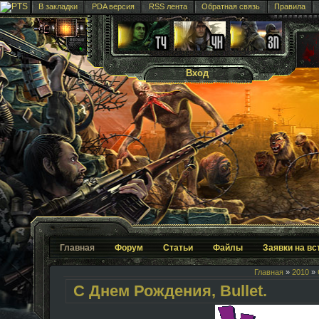
В закладки
PDA версия
RSS лента
Обратная связь
Правила
Вход
Главная
Форум
Статьи
Файлы
Заявки на вс
Главная
»
2010
»
С Днем Рождения, Bullet.