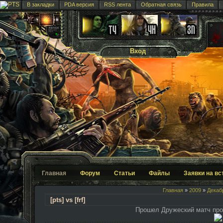
В закладки
PDA версия
RSS лента
Обратная связь
Правила
Вход
Главная
Форум
Статьи
Файлы
Заявки на вс
Главная
»
2009
»
Декаб
[pts] vs [frf]
Прошел Дружеский матч проти