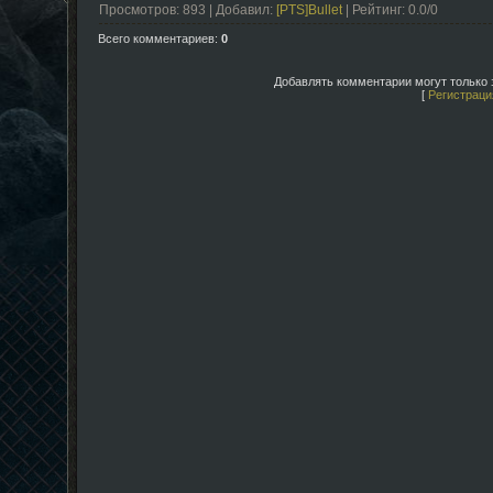
Просмотров
: 893 |
Добавил
:
[PTS]Bullet
|
Рейтинг
:
0.0
/
0
Всего комментариев
:
0
Добавлять комментарии могут только 
[
Регистраци